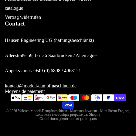
catalogue
Vertrag widerrufen
Contact
Hausen Engineering UG (haftungsbeschränkt)
Alleestraße 59, 66126 Saarbrücken / Allemagne
Politique de confidentialité
Appelez-nous : +49 (0) 6898 / 4968121
Mentions légales
Coordonnées
kontakt@modell-dampfmaschinen.de
Moyens de paiement
Conditions d’utilisation
Politique de remboursement
Politique d’expédition
© 2026
Wilesco Modell-Dampfmaschinen - Machines à vapeur - Mini Steam Engines
,
Commerce électronique propulsé par Shopify
Conditions générales et politiques