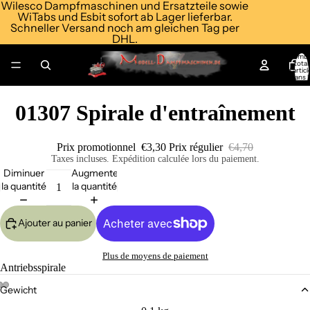
Wilesco Dampfmaschinen und Ersatzteile sowie
WiTabs und Esbit sofort ab Lager lieferbar.
Schneller Versand noch am gleichen Tag per
DHL.
Nomb
total
d’articl
dans l
panier:
01307 Spirale d'entraînement
Prix promotionnel
€3,30
Prix régulier
€4,70
Taxes incluses. Expédition calculée lors du paiement.
Diminuer
Augmenter
la quantité
la quantité
Ajouter au panier
Plus de moyens de paiement
Antriebsspirale
Gewicht