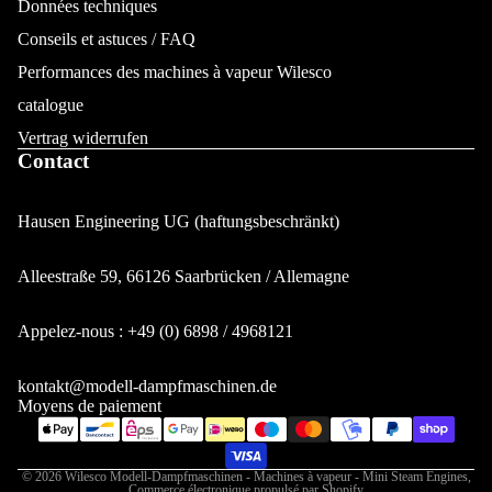
Données techniques
Conseils et astuces / FAQ
Performances des machines à vapeur Wilesco
catalogue
Vertrag widerrufen
Contact
Hausen Engineering UG (haftungsbeschränkt)
Alleestraße 59, 66126 Saarbrücken / Allemagne
Politique de confidentialité
Appelez-nous : +49 (0) 6898 / 4968121
Mentions légales
Coordonnées
kontakt@modell-dampfmaschinen.de
Moyens de paiement
Conditions d’utilisation
Politique de remboursement
Politique d’expédition
© 2026
Wilesco Modell-Dampfmaschinen - Machines à vapeur - Mini Steam Engines
,
Commerce électronique propulsé par Shopify